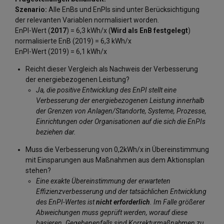
Szenario:
Alle EnBs und EnPIs sind unter Berücksichtigung
der relevanten Variablen normalisiert worden.
EnPI-Wert (
2017
) = 6,3 kWh/x (
Wird als EnB festgelegt
)
normalisierte EnB (2019) = 6,3 kWh/x
EnPI-Wert (2019) = 6,1 kWh/x
Reicht dieser Vergleich als Nachweis der Verbesserung
der energiebezogenen Leistung?
Ja, die positive Entwicklung des EnPI stellt eine
Verbesserung der energiebezogenen Leistung innerhalb
der Grenzen von Anlagen/Standorte, Systeme, Prozesse,
Einrichtungen oder Organisationen auf die sich die EnPIs
beziehen dar.
Muss die Verbesserung von 0,2kWh/x in Übereinstimmung
mit Einsparungen aus Maßnahmen aus dem Aktionsplan
stehen?
Eine exakte Übereinstimmung der erwarteten
Effizienzverbesserung und der tatsächlichen Entwicklung
des EnPI-Wertes ist
nicht erforderlich
. Im Falle größerer
Abweichungen muss geprüft werden, worauf diese
basieren. Gegebenenfalls sind Korrekturmaßnahmen zu