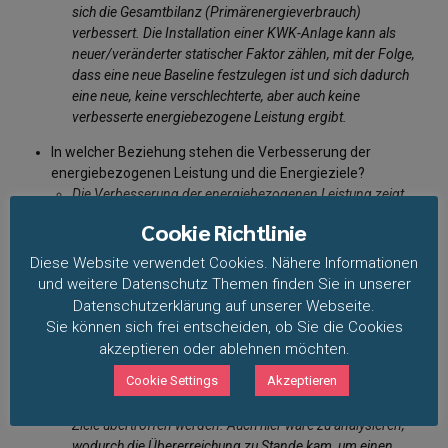
sich die Gesamtbilanz (Primärenergieverbrauch)
verbessert. Die Installation einer KWK-Anlage kann als
neuer/veränderter statischer Faktor zählen, mit der Folge,
dass eine neue Baseline festzulegen ist und sich dadurch
eine neue, keine verschlechterte, aber auch keine
verbesserte energiebezogene Leistung ergibt.
In welcher Beziehung stehen die Verbesserung der
energiebezogenen Leistung und die Energieziele?
Die Verbesserung der energiebezogenen Leistung zeigt
die Veränderung gegenüber der Situation in der
Cookie Richtlinie
Referenzperiode. Aus dem
Vergleich der aktuellen EnPI-
Werte gegenüber den Zielwerten
ergibt sich der Grad der
Diese Website verwendet Cookies. Nähere Informationen
Zielerreichung. Dabei ist es denkbar, dass eine
und weitere Datenschutz Themen finden Sie in unserer
Verbesserung der energiebezogenen Leistung gegenüber
Datenschutzerklärung auf unserer Webseite.
der Ausgangsbasis vorliegt, obwohl die Zielsetzung nicht
Sie können sich frei entscheiden, ob Sie die Cookies
erreicht wurde. In diesem Fall ist durch die Organisation
akzeptieren oder ablehnen möchten.
zu bestimmen, wie mit dem „Nicht-Erreichen“ der Ziele
Cookie Settings
Akzeptieren
umgegangen wird und welche Korrekturmaßnahmen
durchzuführen sind. Darüber hinaus ist es denkbar, dass
Ziele übertroffen werden. Auch hier wäre zu analysieren,
wodurch die Übererreichung zu Stande kam, um einen