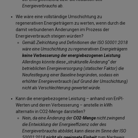
Energieverbrauchs ab.
Wie wäre eine vollständige Umschichtung zu
regenerativen Energieträgern zu werten, wenn durch die
damit verbundenen Änderungen im Prozess der
Energieverbrauch steigen würden?
Gemäß Zielrichtung und Definitionen der ISO 50001:2018
wäre eine Umschichtung zu regenerativen Energieträgern
keine Verbesserung der energiebezogenen Leistung
.
Allerdings könnte diese „strukturelle Änderung“ der
betrieblichen Energieversorgung (statischer Faktor) die
Neufestlegung einer Baseline begründen, sodass ein
erhöhter Energieverbrauch (auf Grund der Umschichtung)
nicht als Verschlechterung gewertet würde.
Kann die energiebezogene Leistung – anhand von EnPI-
Werten und deren Verbesserung – anstelle in kWh
alternativ in CO2-Menge darstellen?
Nein, da eine Änderung der
CO2-Menge
nicht zwingend
die Entwicklung der Energieeffizienz oder des
Energieverbrauchs abbildet, kann diese im Sinne der ISO
50001:2018
nicht als geeignete Einheit
zum Nachweis