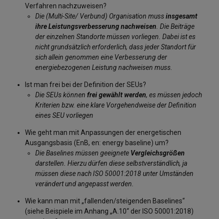
Verfahren nachzuweisen?
Die (Multi-Site/ Verbund) Organisation muss
insgesamt
ihre Leistungsverbesserung nachweisen
. Die Beiträge
der einzelnen Standorte müssen vorliegen. Dabei ist es
nicht grundsätzlich erforderlich, dass jeder Standort für
sich allein genommen eine Verbesserung der
energiebezogenen Leistung nachweisen muss.
Ist man frei bei der Definition der SEUs?
Die SEUs können
frei gewählt werden
, es müssen jedoch
Kriterien bzw. eine klare Vorgehendweise der Definition
eines SEU vorliegen
Wie geht man mit Anpassungen der energetischen
Ausgangsbasis (EnB, en: energy baseline) um?
Die Baselines müssen geeignete
Vergleichsgrößen
darstellen. Hierzu dürfen diese selbstverständlich, ja
müssen diese nach ISO 50001:2018 unter Umständen
verändert und angepasst werden.
Wie kann man mit „fallenden/steigenden Baselines“
(siehe Beispiele im Anhang „A.10“ der ISO 50001:2018)