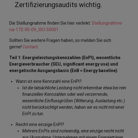
Zertifizierungsaudits wichtig.
Die Stellungnahme finden Sie hier verlinkt:
Stellungnahme-
na-172-00-09_ISO 50001
Sollten Sie weitere Fragen haben, so melden Sie sich
gerne!
Contact
Teil 1: Energieleistungskennzahlen (EnPI), wesentliche
Energieverbraucher (SEU, significant energy use) und
energetische Ausgangsbasis (EnB = Energy baseline)
Wann ist eine Kennzahl eine EnPI?
Ist die tatsächliche Leistung nicht erkennbar etwa bei rein
finanziellen Kennzahlen oder weil verzerrende,
wesentliche Einflussgrößen (Witterung, Auslastung etc.)
nicht berücksichtigt werden, haben wir es nicht mit einer
EnPI zu tun.
Reicht eine einzige EnPI?
Mehrere EnPIs sind notwendig, eine einzige reicht nicht
aus (Ausnahme: Unternehmen mit einem Energieträger