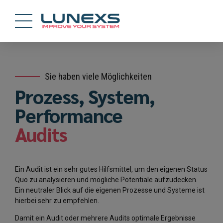
Sie haben viele Möglichkeiten
Prozess, System,
Performance
Audits
Ein Audit ist ein sehr gutes Hilfsmittel, um den eigenen Status
Quo zu analysieren und mögliche Potentiale aufzudecken.
Ein neutraler Blick auf die eigenen Prozesse und Systeme ist
hierbei sehr zu empfehlen.
Damit ein Audit oder mehrere Audits optimale Ergebnisse