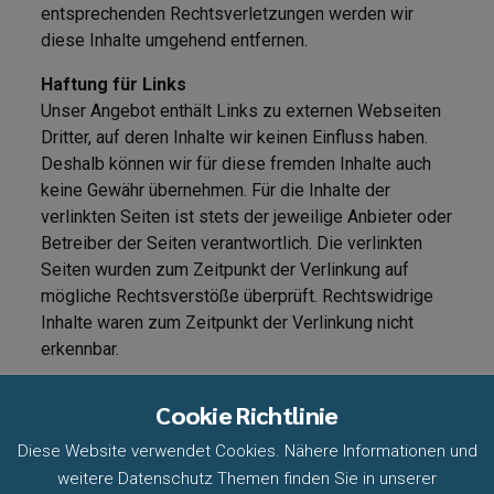
entsprechenden Rechtsverletzungen werden wir
diese Inhalte umgehend entfernen.
Haftung für Links
Unser Angebot enthält Links zu externen Webseiten
Dritter, auf deren Inhalte wir keinen Einfluss haben.
Deshalb können wir für diese fremden Inhalte auch
keine Gewähr übernehmen. Für die Inhalte der
verlinkten Seiten ist stets der jeweilige Anbieter oder
Betreiber der Seiten verantwortlich. Die verlinkten
Seiten wurden zum Zeitpunkt der Verlinkung auf
mögliche Rechtsverstöße überprüft. Rechtswidrige
Inhalte waren zum Zeitpunkt der Verlinkung nicht
erkennbar.
Eine permanente inhaltliche Kontrolle der verlinkten
Cookie Richtlinie
Seiten ist jedoch ohne konkrete Anhaltspunkte einer
Rechtsverletzung nicht zumutbar. Bei Bekanntwerden
Diese Website verwendet Cookies. Nähere Informationen und
von Rechtsverletzungen werden wir derartige Links
weitere Datenschutz Themen finden Sie in unserer