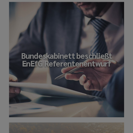
Bundeskabinett beschließt
EnEfG Referentenentwurf