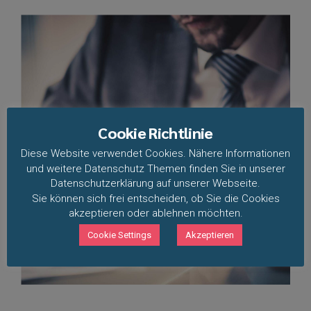
Cookie Richtlinie
DIN ISO 50003:2016 – Neue
Anforderungen
Diese Website verwendet Cookies. Nähere Informationen
und weitere Datenschutz Themen finden Sie in unserer
Datenschutzerklärung auf unserer Webseite.
Sie können sich frei entscheiden, ob Sie die Cookies
akzeptieren oder ablehnen möchten.
Cookie Settings
Akzeptieren