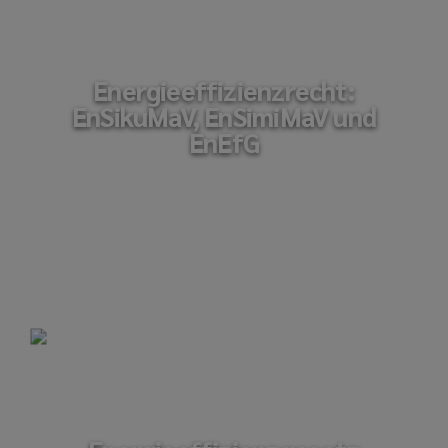
Energieeffizienzrecht:
EnSikuMaV, EnSimiMaV und
EnEfG