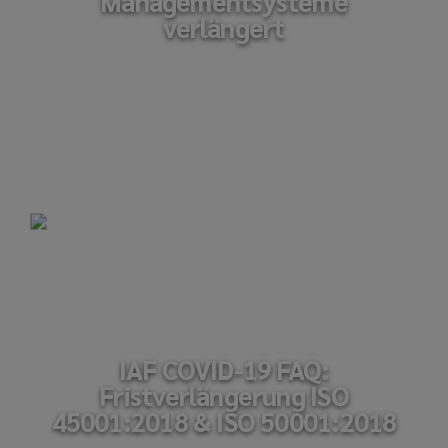
Managementsysteme
verlängert
IAF COVID-19 FAQ:
Fristverlängerung ISO
45001:2018 & ISO 50001:2018