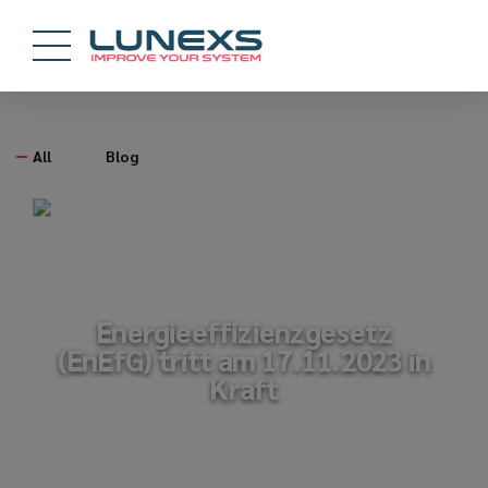
All
Blog
Energieeffizienzgesetz
(EnEfG) tritt am 17.11.2023 in
Kraft