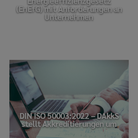
Energieeffizienzgesetz
(EnEfG) mit Anforderungen an
Unternehmen
DIN ISO 50003:2022 – DAkkS
stellt Akkreditierungen um